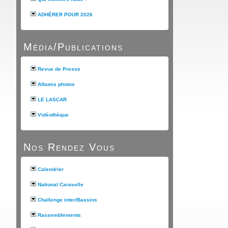
ADHÉRER POUR 2026
Média/Publications
Revue de Presse
Albums photos
LE LASCAR
Vidéothèque
Nos Rendez Vous
Calendrier
National Caravelle
Challenge inter/Bassins
Rassemblements