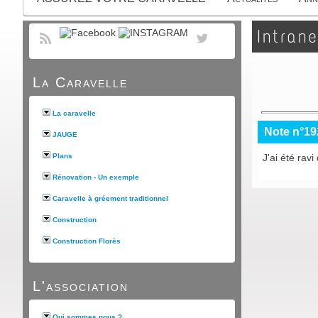
Intrane
La Caravelle
La caravelle
Note n°19
JAUGE
Plans
J'ai été ravi
Rénovation - Un exemple
Caravelle à gréement traditionnel
Construction
Construction Florès
L'association
Qui sommes nous ?