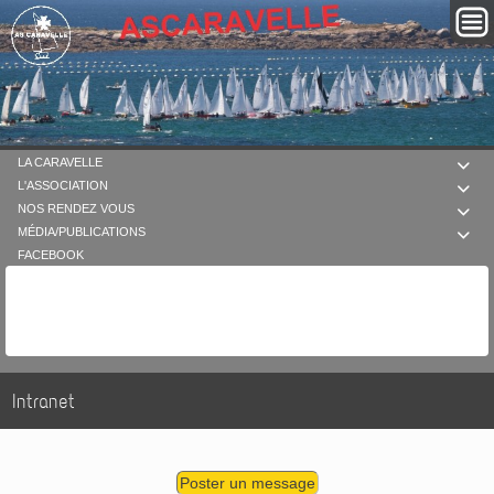
LA CARAVELLE

L'ASSOCIATION

NOS RENDEZ VOUS

MÉDIA/PUBLICATIONS

FACEBOOK
Intranet
Poster un message