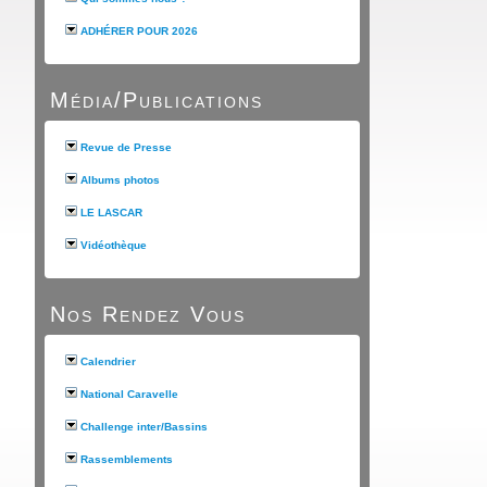
ADHÉRER POUR 2026
Média/Publications
Revue de Presse
Albums photos
LE LASCAR
Vidéothèque
Nos Rendez Vous
Calendrier
National Caravelle
Challenge inter/Bassins
Rassemblements