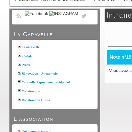
Intrane
La Caravelle
La caravelle
JAUGE
Note n°19
Plans
Vous avez an
Rénovation - Un exemple
Caravelle à gréement traditionnel
Construction
Construction Florès
L'association
Qui sommes nous ?