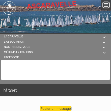
LA CARAVELLE

L'ASSOCIATION

NOS RENDEZ VOUS

MÉDIA/PUBLICATIONS

FACEBOOK
Intranet
Poster un message