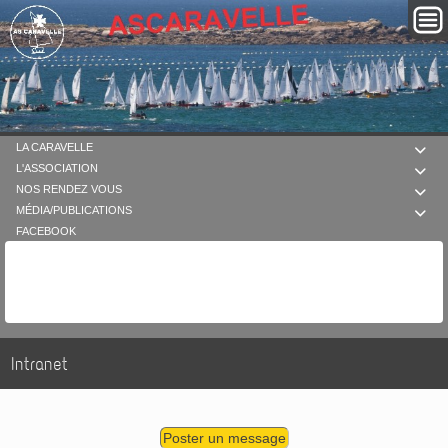
LA CARAVELLE

L'ASSOCIATION

NOS RENDEZ VOUS

MÉDIA/PUBLICATIONS

FACEBOOK
Intranet
Poster un message