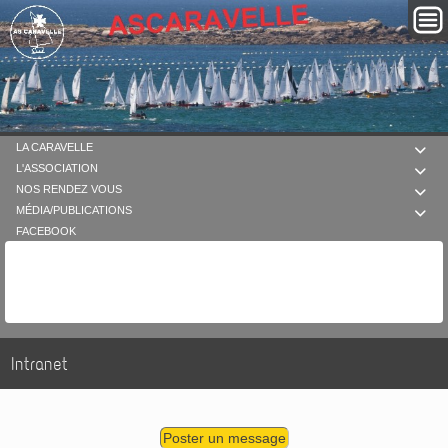
LA CARAVELLE

L'ASSOCIATION

NOS RENDEZ VOUS

MÉDIA/PUBLICATIONS

FACEBOOK
Intranet
Poster un message