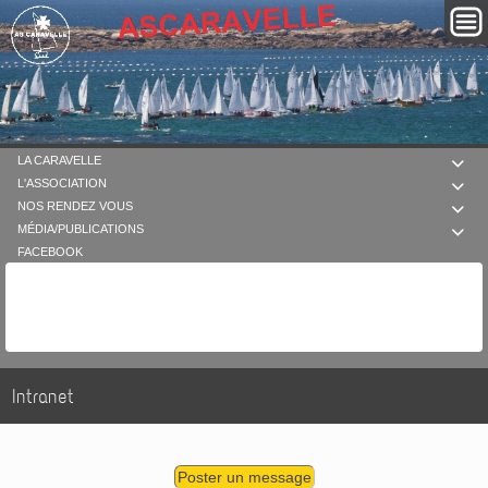
LA CARAVELLE

L'ASSOCIATION

NOS RENDEZ VOUS

MÉDIA/PUBLICATIONS

FACEBOOK
Intranet
Poster un message