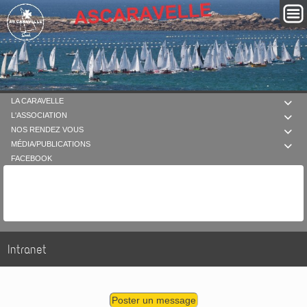
LA CARAVELLE

L'ASSOCIATION

NOS RENDEZ VOUS

MÉDIA/PUBLICATIONS

FACEBOOK
Intranet
Poster un message