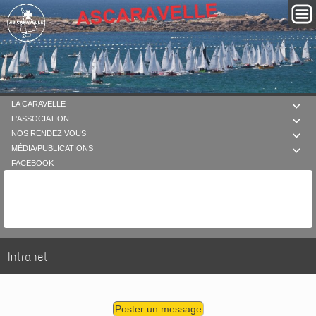
LA CARAVELLE

L'ASSOCIATION

NOS RENDEZ VOUS

MÉDIA/PUBLICATIONS

FACEBOOK
Intranet
Poster un message