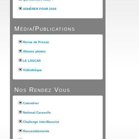
ADHÉRER POUR 2026
Média/Publications
Revue de Presse
Albums photos
LE LASCAR
Vidéothèque
Nos Rendez Vous
Calendrier
National Caravelle
Challenge inter/Bassins
Rassemblements