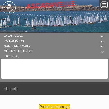
LA CARAVELLE

L'ASSOCIATION

NOS RENDEZ VOUS

MÉDIA/PUBLICATIONS

FACEBOOK
Intranet
Poster un message