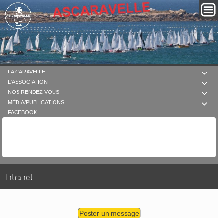
LA CARAVELLE

L'ASSOCIATION

NOS RENDEZ VOUS

MÉDIA/PUBLICATIONS

FACEBOOK
Intranet
Poster un message