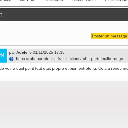
t
Poster un message
par
Adele
le 01/11/2025 17:35
44
https://robeportefeuille.fr/collections/robe-portefeuille-rouge
i de voir à quel point tout était propre et bien entretenu. Cela a rendu m