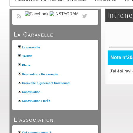
Intrane
La Caravelle
La caravelle
JAUGE
Note n°20
Plans
J'ai été rav
Rénovation - Un exemple
Caravelle à gréement traditionnel
Construction
Construction Florès
L'association
Qui sommes nous ?