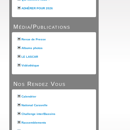
ADHÉRER POUR 2026
Média/Publications
Revue de Presse
Albums photos
LE LASCAR
Vidéothèque
Nos Rendez Vous
Calendrier
National Caravelle
Challenge inter/Bassins
Rassemblements