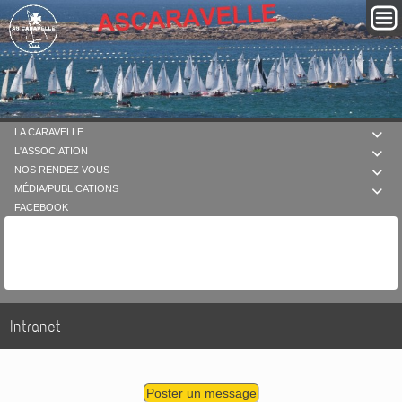
LA CARAVELLE

L'ASSOCIATION

NOS RENDEZ VOUS

MÉDIA/PUBLICATIONS

FACEBOOK
Intranet
Poster un message