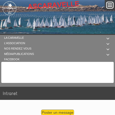
LA CARAVELLE

L'ASSOCIATION

NOS RENDEZ VOUS

MÉDIA/PUBLICATIONS

FACEBOOK
Intranet
Poster un message