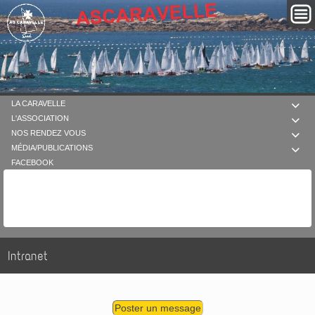
LA CARAVELLE

L'ASSOCIATION

NOS RENDEZ VOUS

MÉDIA/PUBLICATIONS

FACEBOOK
Intranet
Poster un message