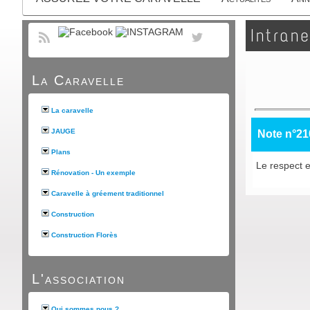
Intrane
La Caravelle
La caravelle
JAUGE
Note n°21
Plans
Le respect e
Rénovation - Un exemple
Caravelle à gréement traditionnel
Construction
Construction Florès
L'association
Qui sommes nous ?