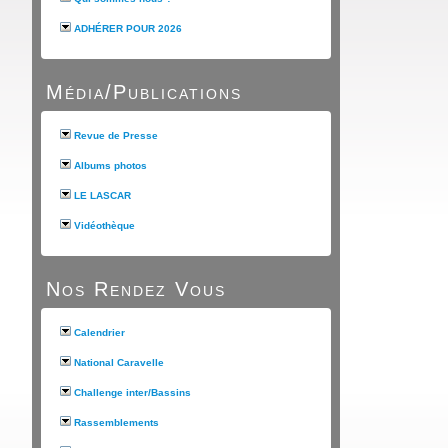
ADHÉRER POUR 2026
Média/Publications
Revue de Presse
Albums photos
LE LASCAR
Vidéothèque
Nos Rendez Vous
Calendrier
National Caravelle
Challenge inter/Bassins
Rassemblements