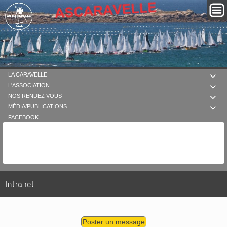
LA CARAVELLE

L'ASSOCIATION

NOS RENDEZ VOUS

MÉDIA/PUBLICATIONS

FACEBOOK
Intranet
Poster un message