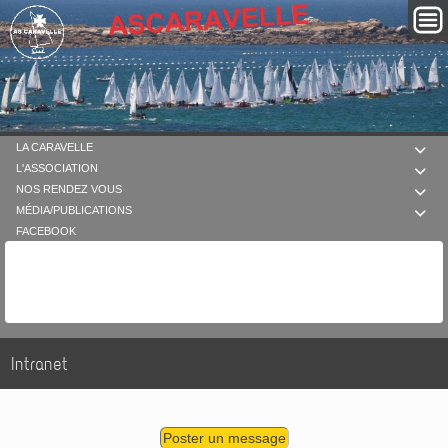
LA CARAVELLE

L'ASSOCIATION

NOS RENDEZ VOUS

MÉDIA/PUBLICATIONS

FACEBOOK
Intranet
Poster un message