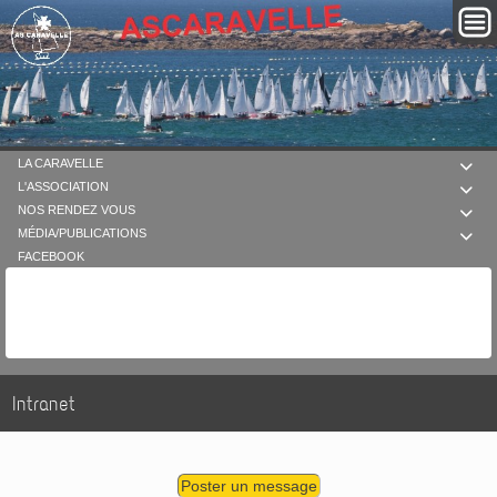
LA CARAVELLE

L'ASSOCIATION

NOS RENDEZ VOUS

MÉDIA/PUBLICATIONS

FACEBOOK
Intranet
Poster un message