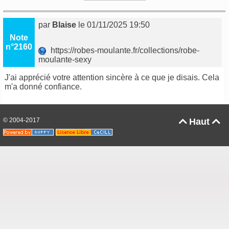
par
Blaise
le 01/11/2025 19:50
Note
n°2160
https://robes-moulante.fr/collections/robe-
moulante-sexy
J'ai apprécié votre attention sincère à ce que je disais. Cela
m'a donné confiance.
© 2004-2017
Haut

