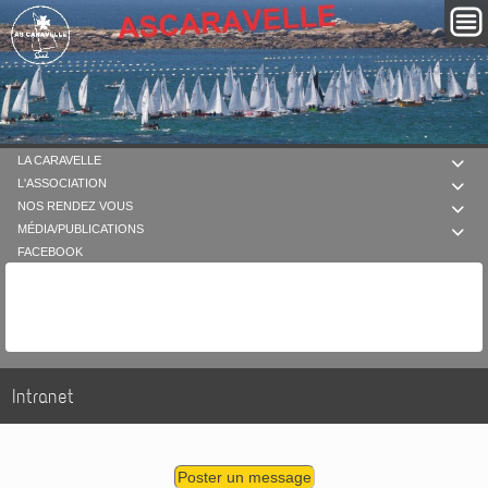
LA CARAVELLE

L'ASSOCIATION

NOS RENDEZ VOUS

MÉDIA/PUBLICATIONS

FACEBOOK
Intranet
Poster un message