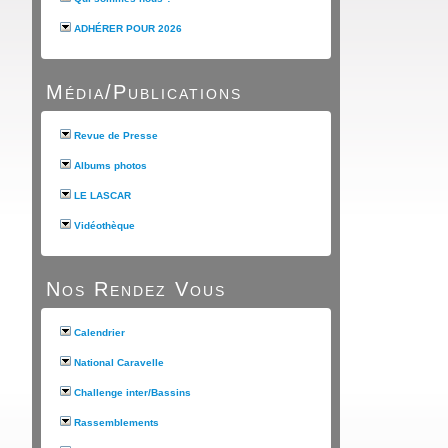
ADHÉRER POUR 2026
Média/Publications
Revue de Presse
Albums photos
LE LASCAR
Vidéothèque
Nos Rendez Vous
Calendrier
National Caravelle
Challenge inter/Bassins
Rassemblements