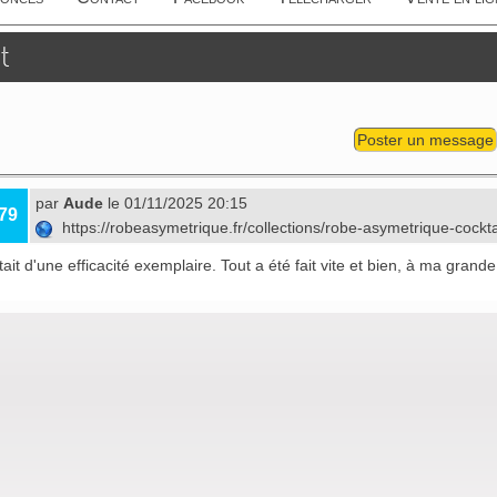
t
Poster un message
par
Aude
le 01/11/2025 20:15
79
https://robeasymetrique.fr/collections/robe-asymetrique-cockt
ait d'une efficacité exemplaire. Tout a été fait vite et bien, à ma grande