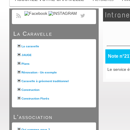
Intrane
La Caravelle
La caravelle
JAUGE
Note n°21
Plans
Le service ét
Rénovation - Un exemple
Caravelle à gréement traditionnel
Construction
Construction Florès
L'association
Qui sommes nous ?