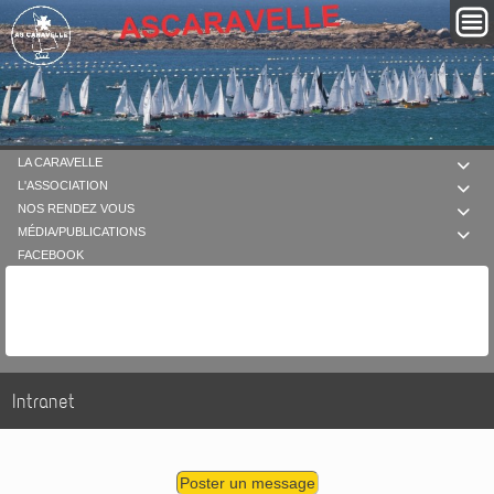
LA CARAVELLE

L'ASSOCIATION

NOS RENDEZ VOUS

MÉDIA/PUBLICATIONS

FACEBOOK
Intranet
Poster un message