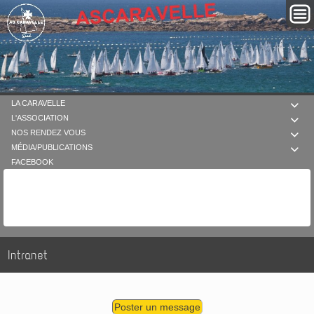
LA CARAVELLE

L'ASSOCIATION

NOS RENDEZ VOUS

MÉDIA/PUBLICATIONS

FACEBOOK
Intranet
Poster un message