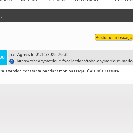
t
Poster un message
par
Agnes
le 01/11/2025 20:38
00
https://robeasymetrique.fr/collections/robe-asymetrique-mari
otre attention constante pendant mon passage. Cela m'a rassuré.