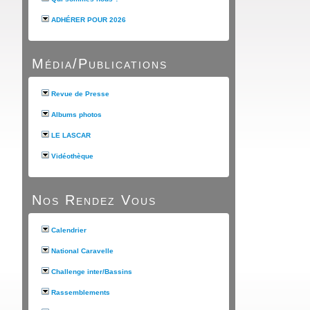
ADHÉRER POUR 2026
Média/Publications
Revue de Presse
Albums photos
LE LASCAR
Vidéothèque
Nos Rendez Vous
Calendrier
National Caravelle
Challenge inter/Bassins
Rassemblements