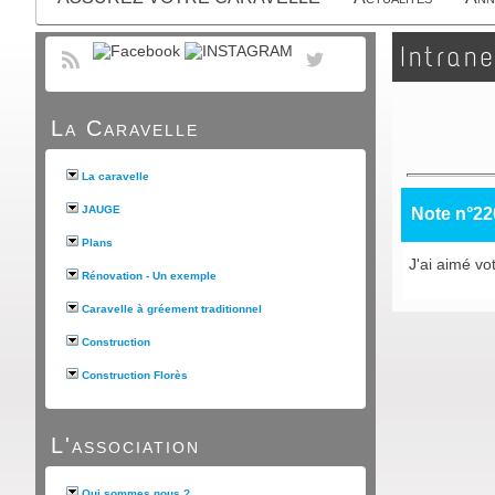
Intrane
La Caravelle
La caravelle
JAUGE
Note n°22
Plans
J'ai aimé v
Rénovation - Un exemple
Caravelle à gréement traditionnel
Construction
Construction Florès
L'association
Qui sommes nous ?