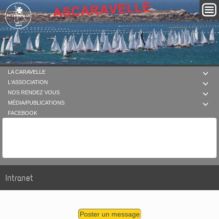
LA CARAVELLE

L'ASSOCIATION

NOS RENDEZ VOUS

MÉDIA/PUBLICATIONS

FACEBOOK
Intranet
Poster un message