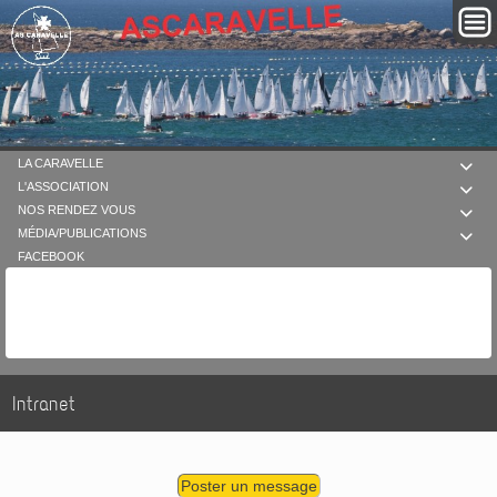
LA CARAVELLE

L'ASSOCIATION

NOS RENDEZ VOUS

MÉDIA/PUBLICATIONS

FACEBOOK
Intranet
Poster un message