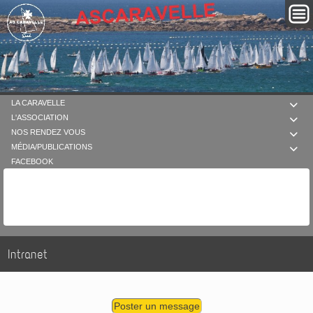
LA CARAVELLE

L'ASSOCIATION

NOS RENDEZ VOUS

MÉDIA/PUBLICATIONS

FACEBOOK
Intranet
Poster un message