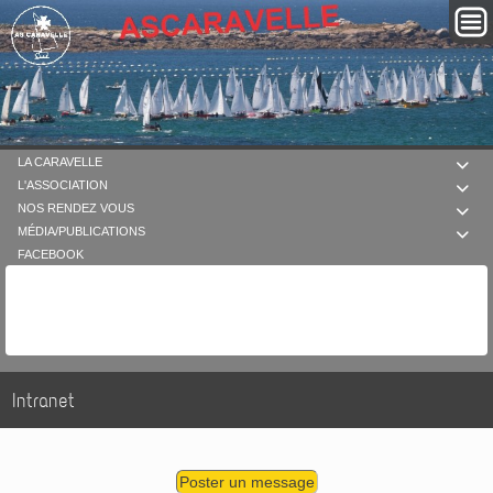
LA CARAVELLE

L'ASSOCIATION

NOS RENDEZ VOUS

MÉDIA/PUBLICATIONS

FACEBOOK
Intranet
Poster un message