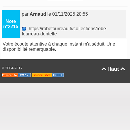
par
Arnaud
le 01/11/2025 20:55
Note
n°2215
https://robefourreau.fr/collections/robe-
fourreau-dentelle
Votre écoute attentive à chaque instant m'a séduit. Une
disponibilité remarquable.
© 2004-2017
Haut

