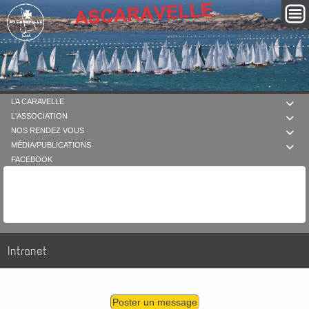
LA CARAVELLE

L'ASSOCIATION

NOS RENDEZ VOUS

MÉDIA/PUBLICATIONS

FACEBOOK
Intranet
Poster un message