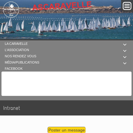
LA CARAVELLE

L'ASSOCIATION

NOS RENDEZ VOUS

MÉDIA/PUBLICATIONS

FACEBOOK
Intranet
Poster un message