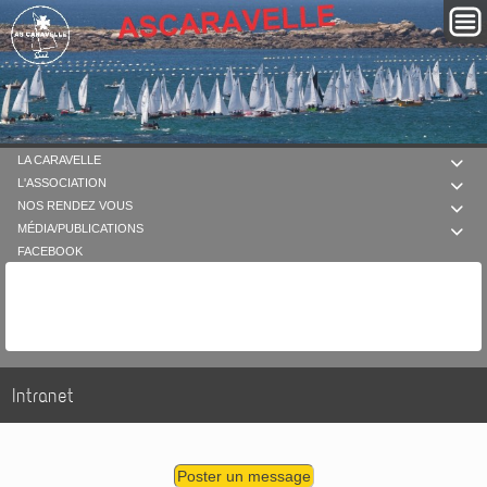
LA CARAVELLE

L'ASSOCIATION

NOS RENDEZ VOUS

MÉDIA/PUBLICATIONS

FACEBOOK
Intranet
Poster un message