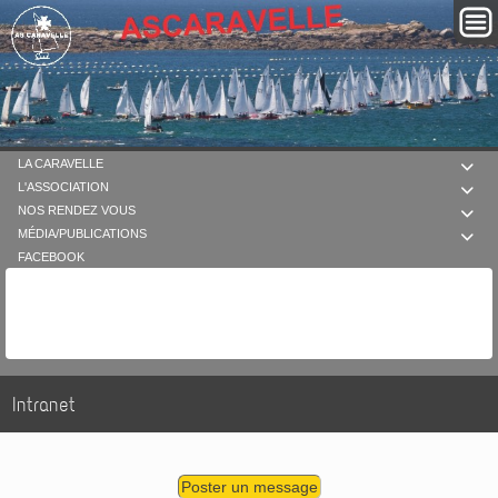
LA CARAVELLE

L'ASSOCIATION

NOS RENDEZ VOUS

MÉDIA/PUBLICATIONS

FACEBOOK
Intranet
Poster un message