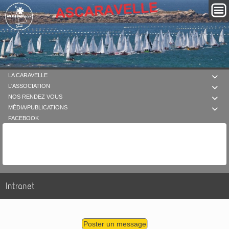
LA CARAVELLE

L'ASSOCIATION

NOS RENDEZ VOUS

MÉDIA/PUBLICATIONS

FACEBOOK
Intranet
Poster un message