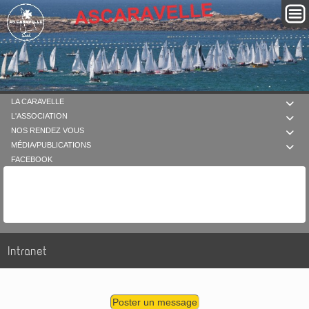
LA CARAVELLE

L'ASSOCIATION

NOS RENDEZ VOUS

MÉDIA/PUBLICATIONS

FACEBOOK
Intranet
Poster un message