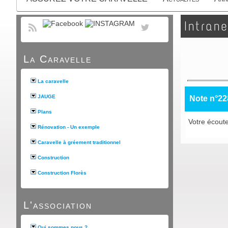
Intrane
La Caravelle
La caravelle
JAUGE
Note n°22
Plans
Votre écoute
Rénovation - Un exemple
Caravelle à gréement traditionnel
Construction
Construction Florès
L'association
Qui sommes nous ?