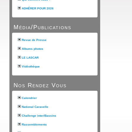
ADHÉRER POUR 2026
Média/Publications
Revue de Presse
Albums photos
LE LASCAR
Vidéothèque
Nos Rendez Vous
Calendrier
National Caravelle
Challenge inter/Bassins
Rassemblements