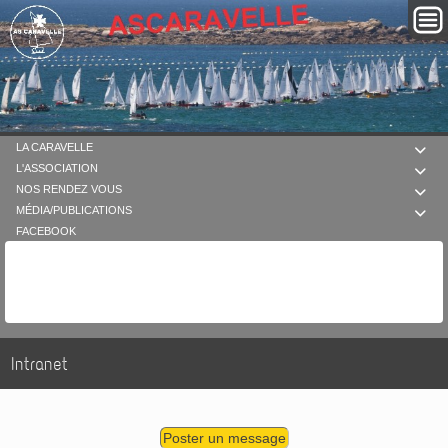
LA CARAVELLE

L'ASSOCIATION

NOS RENDEZ VOUS

MÉDIA/PUBLICATIONS

FACEBOOK
Intranet
Poster un message