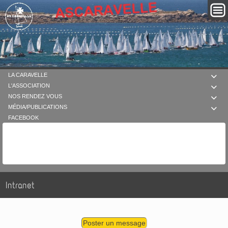
LA CARAVELLE

L'ASSOCIATION

NOS RENDEZ VOUS

MÉDIA/PUBLICATIONS

FACEBOOK
Intranet
Poster un message