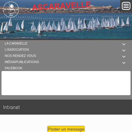
LA CARAVELLE

L'ASSOCIATION

NOS RENDEZ VOUS

MÉDIA/PUBLICATIONS

FACEBOOK
Intranet
Poster un message