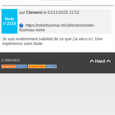
par
Clement
le 01/11/2025 22:52
Note
n°2316
https://robefourreau.fr/collections/robe-
fourreau-noire
Je suis entièrement satisfait de ce que j'ai vécu ici. Une
expérience sans faute.
© 2004-2017
Haut

