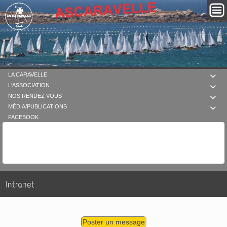
LA CARAVELLE

L'ASSOCIATION

NOS RENDEZ VOUS

MÉDIA/PUBLICATIONS

FACEBOOK
Intranet
Poster un message