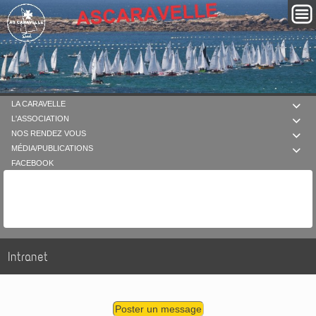
LA CARAVELLE

L'ASSOCIATION

NOS RENDEZ VOUS

MÉDIA/PUBLICATIONS

FACEBOOK
Intranet
Poster un message