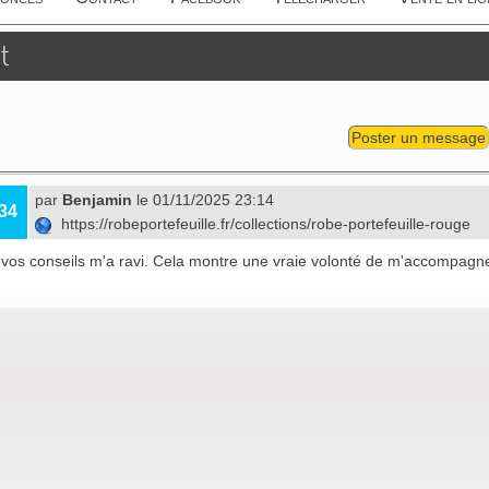
t
Poster un message
par
Benjamin
le 01/11/2025 23:14
34
https://robeportefeuille.fr/collections/robe-portefeuille-rouge
e vos conseils m'a ravi. Cela montre une vraie volonté de m'accompagne