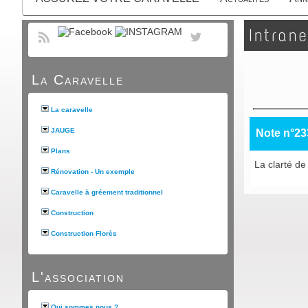
Intrane
La Caravelle
La caravelle
JAUGE
Note n°23
Plans
La clarté d
Rénovation - Un exemple
Caravelle à gréement traditionnel
Construction
Construction Florès
L'association
Qui sommes nous ?