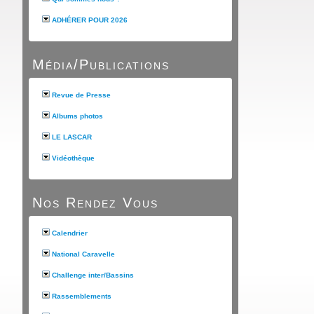
ADHÉRER POUR 2026
Média/Publications
Revue de Presse
Albums photos
LE LASCAR
Vidéothèque
Nos Rendez Vous
Calendrier
National Caravelle
Challenge inter/Bassins
Rassemblements