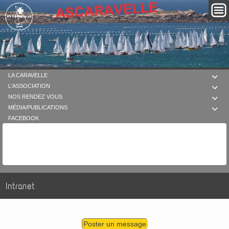
LA CARAVELLE

L'ASSOCIATION

NOS RENDEZ VOUS

MÉDIA/PUBLICATIONS

FACEBOOK
Intranet
Poster un message