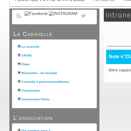
Intrane
La Caravelle
La caravelle
JAUGE
Note n°23
Plans
Votre capac
Rénovation - Un exemple
Caravelle à gréement traditionnel
Construction
Construction Florès
L'association
Qui sommes nous ?