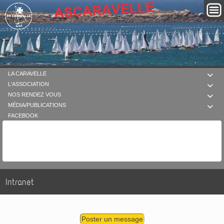
LA CARAVELLE

L'ASSOCIATION

NOS RENDEZ VOUS

MÉDIA/PUBLICATIONS

FACEBOOK
Intranet
Poster un message