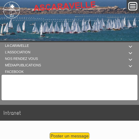
LA CARAVELLE

L'ASSOCIATION

NOS RENDEZ VOUS

MÉDIA/PUBLICATIONS

FACEBOOK
Intranet
Poster un message