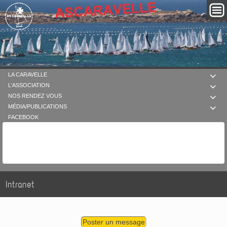
LA CARAVELLE

L'ASSOCIATION

NOS RENDEZ VOUS

MÉDIA/PUBLICATIONS

FACEBOOK
Intranet
Poster un message