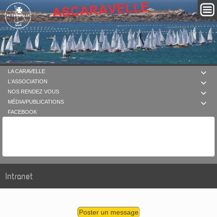
LA CARAVELLE

L'ASSOCIATION

NOS RENDEZ VOUS

MÉDIA/PUBLICATIONS

FACEBOOK
Intranet
Poster un message