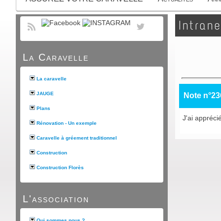
Intrane
La Caravelle
La caravelle
JAUGE
Note n°23
Plans
J'ai appréci
Rénovation - Un exemple
Caravelle à gréement traditionnel
Construction
Construction Florès
L'association
Qui sommes nous ?