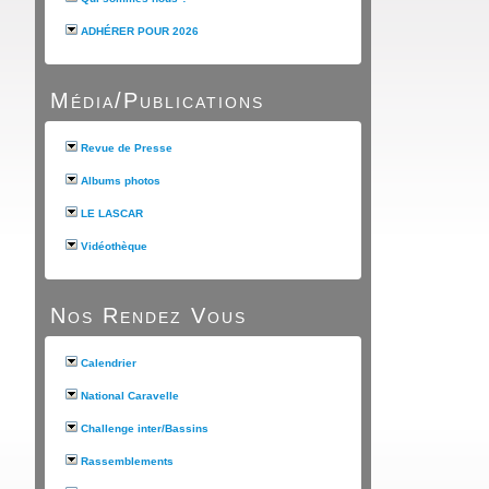
ADHÉRER POUR 2026
Média/Publications
Revue de Presse
Albums photos
LE LASCAR
Vidéothèque
Nos Rendez Vous
Calendrier
National Caravelle
Challenge inter/Bassins
Rassemblements