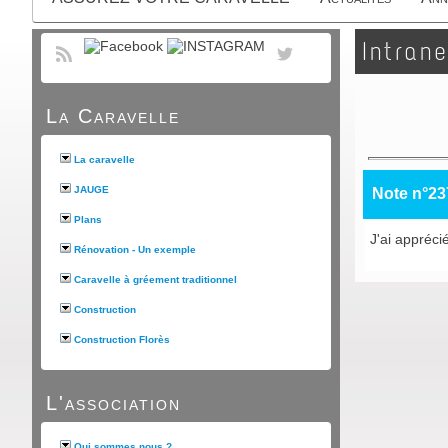
Intrane
La Caravelle
La caravelle
JAUGE
Note n°23
Plans
J'ai appréci
Rénovation - Un exemple
Caravelle à gréement traditionnel
Construction
Construction Florès
L'association
Qui sommes nous ?