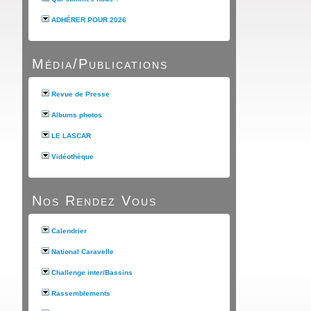
ADHÉRER POUR 2026
Média/Publications
Revue de Presse
Albums photos
LE LASCAR
Vidéothèque
Nos Rendez Vous
Calendrier
National Caravelle
Challenge inter/Bassins
Rassemblements